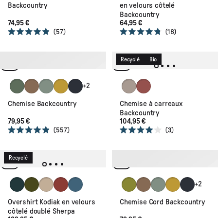
Backcountry
en velours côtelé
Backcountry
74,95 €
64,95 €
57
18
Noté
Noté
4.9
4.8
sur
sur
5
5
Recyclé
Recyclé
Bio
étoiles
étoiles
Dusty Olive
Toffee
Pistachio
Heritage Yellow
Deep Navy
Simply Taupe
Redwood
+2
Chemise Backcountry
Chemise à carreaux
Backcountry
79,95 €
104,95 €
557
3
Noté
Noté
4.9
4.0
sur
sur
5
5
Recyclé
Recyclé
étoiles
étoiles
Dark Fern
Khaki
Stone
Red Ochre
Blue Steel
Tea Green
Toffee
Pistachio
Heritage Yello
Deep Navy
+2
Overshirt Kodiak en velours
Chemise Cord Backcountry
côtelé doublé Sherpa