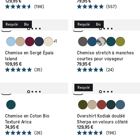
129,95 €
79,95 €
196
557
Noté
Noté
4.6
4.9
sur
sur
5
5
Recyclé
Bio
Recyclé
Bio
étoiles
étoiles
Faded Denim
Stone
Warm Berry
Rich Navy/Espresso Check
Off White Check
Charcoal
Dark Denim
Abstract Strata Gr
Deep Ocean
Tea Green
+1
Chemise en Sergé Épais
Chemise stretch à manches
Island
courtes pour voyageur
109,95 €
79,95 €
35
24
Noté
Noté
4.9
4.8
sur
sur
5
5
Recyclé
étoiles
étoiles
Deep Ocean
Khaki
Stone
Red Ochre
Dark Fern
Blue Steel
Chemise en Coton Bio
Overshirt Kodiak doublé
Texturé Arica
Sherpa en velours côtelé
74,95 €
129,95 €
26
196
Noté
Noté