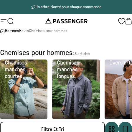
Passer au contenu
Livraison gratuite à partir de 100€
Un arbre planté pour chaque commande
Passenger
Navigation
Rechercher
P
Hommes
Hauts
Chemises pour hommes
Chemises pour hommes
48 articles
Chemises
Chemises
Overshirt
manches
manches
courtes
longues
Filtre Et Tri