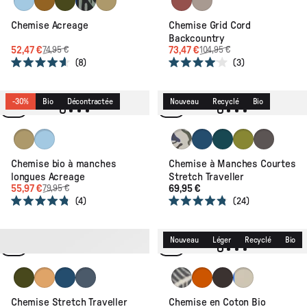
Chemise Acreage
Chemise Grid Cord
Backcountry
52,47 €
73,47 €
74,95 €
104,95 €
8
3
Noté
Noté
4.6
4.0
sur
sur
5
5
-30%
Bio
Décontractée
Nouveau
Recyclé
Bio
étoiles
étoiles
Warm Beige
Faded Denim
Abstract Strata Green
Dark Denim
Deep Ocean
Tea Green
Charcoal
Chemise bio à manches
Chemise à Manches Courtes
longues Acreage
Stretch Traveller
55,97 €
69,95 €
79,95 €
4
24
Noté
Noté
4.8
4.8
sur
sur
5
5
-20%
Recyclé
Bio
Nouveau
Léger
Recyclé
Bio
étoiles
étoiles
Khaki
Coconut
Dark Denim
Storm Grey
Palm Faded Black
Sunset Orange
Espresso
Badge Birch
Chemise Stretch Traveller
Chemise en Coton Bio