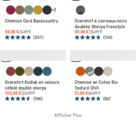
Crushed Berry
Toffee
Pistachio
Heritage Yellow
Deep Navy
Black Check
+2
Chemise Cord Backcountry
Overshirt à carreaux noirs
doublée Sherpa Freestyle
59,96 €
95,96 €
74,95 €
119,95 €
557
100
Noté
Noté
4.9
4.7
sur
sur
5
5
-20%
Recyclé
-20%
Léger
Recyclé
Bio
étoiles
étoiles
Red Ochre
Khaki
Stone
Dark Fern
Blue Steel
Sunset Orange
Palm Faded Black
Espresso
Badge Birch
Overshirt Kodiak en velours
Chemise en Coton Bio
côtelé doublé sherpa
Texturé Chill
103,96 €
51,96 €
129,95 €
64,95 €
196
82
Noté
Noté
4.6
4.7
sur
sur
Afficher Plus
5
5
étoiles
étoiles