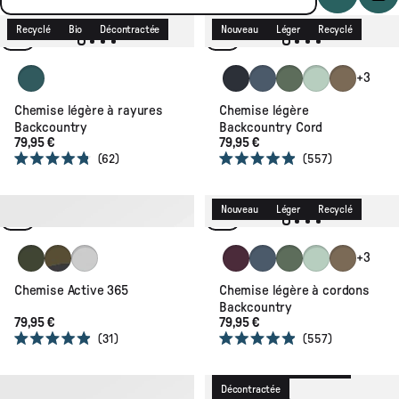
Recyclé
Bio
Décontractée
Nouveau
Léger
Recyclé
Grey Marl/Mediterranean Stripe
Deep Navy
Storm Grey
Dusty Olive
Spearmint
Caramel
+3
Chemise légère à rayures
Chemise légère
Backcountry
Backcountry Cord
79,95 €
79,95 €
62
557
Noté
Noté
4.8
4.9
sur
sur
5
5
Active
Léger
Recyclé
Nouveau
Léger
Recyclé
étoiles
étoiles
Badge Khaki
View Dark Olive
Sun Patch Marine Blue
Brambleberry
Storm Grey
Dusty Olive
Spearmint
Caramel
+3
Chemise Active 365
Chemise légère à cordons
Backcountry
79,95 €
79,95 €
31
557
Noté
Noté
4.9
4.9
Nouveau
Recyclé
Bio
sur
sur
5
5
Recyclé
Bio
Décontractée