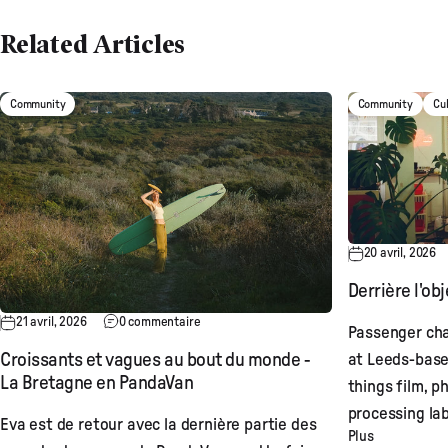
Related Articles
Community
Community
Cu
20 avril, 2026
Derrière l'obj
21 avril, 2026
0 commentaire
Passenger cha
at Leeds-base
Croissants et vagues au bout du monde -
La Bretagne en PandaVan
things film, p
processing lab
Eva est de retour avec la dernière partie des
Plus