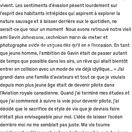
vivent. Les sentiments d'évasion pèsent lourdement sur
l'esprit des habitants intrépides qui aspirent à explorer la
nature sauvage et à laisser derrière eux le quotidien, ne
serait-ce que pour un moment. Nous avons retrouvé notre vieil
Lancer des ancres
ami Gavin Johnstone, technicien marin de métier et
photographe avide de vagues dès qu'il en a l'occasion. En tant
27 août, 2020
par
Samuel Westley
que jeune homme, l'ambition de Gavin était de passer autant
de temps que possible dans les airs, un rêve qui allait bientôt
entrer en collision avec un mode de vie déjà idyllique... « J'ai
grandi dans une famille d'aviateurs et tout ce que je voulais
depuis mon plus jeune âge était de devenir pilote dans
l'Aviation royale canadienne. Quand j'ai terminé mes études et
que j'ai commencé à suivre la voie pour devenir pilote, j'ai
décidé que le sacrifice de style de vie que je devrais faire
n'était plus envisageable pour moi. L'idée de laisser l'océan
derrière moi ne me semblait pas juste. Ma vie tourne