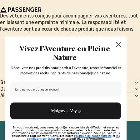
Passenger
Des vêtements conçus pour accompagner vos aventures, tout
en laissant une empreinte minimale. La responsabilité et
l'aventure sont au cœur de chaque produit que nous faisons.
Vivez l’Aventure en Pleine
Nature
Découvrez nos produits pour partir à l’aventure, restez informé(e) et
recevez des récits inspirants de passionné(e)s de nature.
Se Connecter
Email Address
Découvrir
Aide & Support
Rejoignez le Voyage
© 2026 Passenger. Tous droits réservés.
En vous inscrivant, vous serez ajouté(e) à notre liste de diffusion et recevrez
FR
Français
des informations sur nos produits, des nouvelles de la communauté, des
Pays/région
Langue
informations sur les événements et des histoires d'évasion. Vous pouvez vous
désinscrire à tout moment. Consultez notre
Politique de confidentialité
et
les
conditions générales
de vente pour plus d'informations.