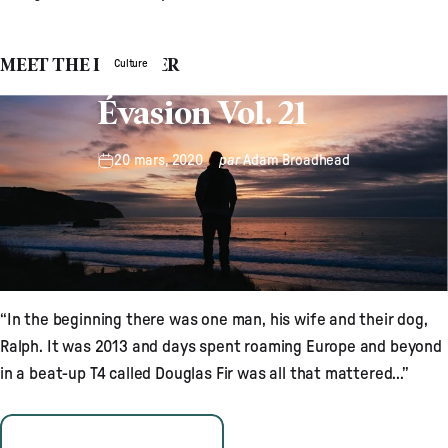
MEET THE FOUNDER
Culture
Évasion Vol. 21
20 mars, 2020
par
Adam Broadhead
“In the beginning there was one man, his wife and their dog,
Ralph. It was 2013 and days spent roaming Europe and beyond
in a beat-up T4 called Douglas Fir was all that mattered...”
READ MORE