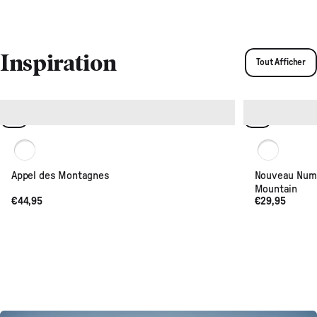
5
5
stars
stars
Inspiration
Tout Afficher
Blanc
Blanc
Appel des Montagnes
Nouveau Num
Mountain
€44,95
€29,95