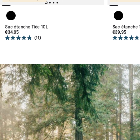
Noir
Noir
Sac étanche Tide 10L
Sac étanche 
€34,95
€39,95
11
Rated
Rated
4.8
4.8
out
out
of
of
5
5
stars
stars