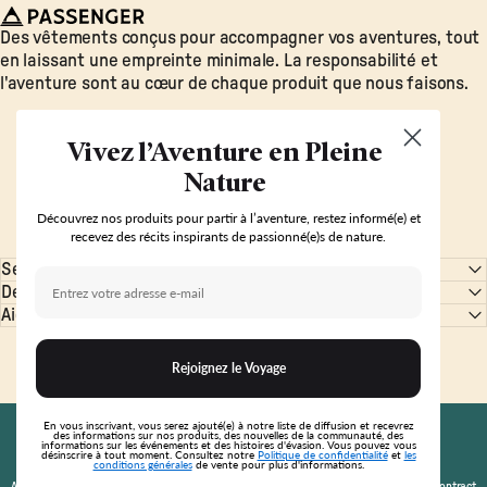
Passenger
Des vêtements conçus pour accompagner vos aventures, tout
en laissant une empreinte minimale. La responsabilité et
l'aventure sont au cœur de chaque produit que nous faisons.
Vivez l’Aventure en Pleine
Nature
Découvrez nos produits pour partir à l’aventure, restez informé(e) et
recevez des récits inspirants de passionné(e)s de nature.
Se Connecter
Email Address
Découvrir
Aide & Support
Rejoignez le Voyage
© 2026 Passenger. Tous droits réservés.
En vous inscrivant, vous serez ajouté(e) à notre liste de diffusion et recevrez
FR
Français
des informations sur nos produits, des nouvelles de la communauté, des
Pays/région
Langue
informations sur les événements et des histoires d'évasion. Vous pouvez vous
désinscrire à tout moment. Consultez notre
Politique de confidentialité
et
les
conditions générales
de vente pour plus d'informations.
Conditions générales de vente
Politique de confidentialité
Cookies
Accessible sourds et malentendants
Mentions Légales
EGSP
Modern Slavery
Cancel Contract