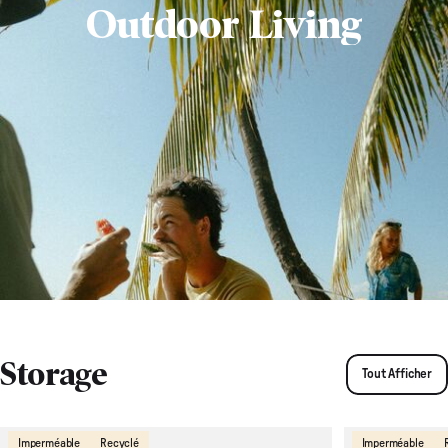
Outdoor Living
Storage
Tout Afficher
Imperméable
Recyclé
Imperméable