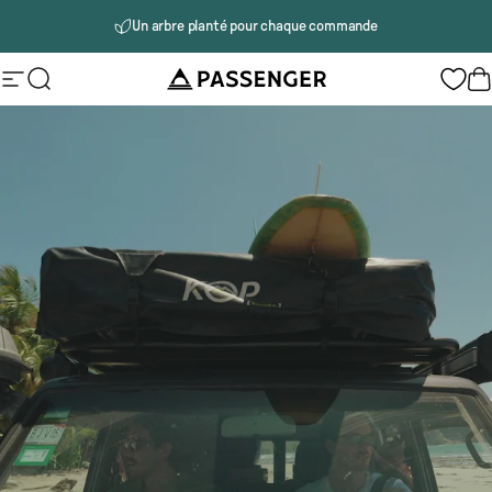
Passer au contenu
Un arbre planté pour chaque commande
Passenger
Navigation
Rechercher
P